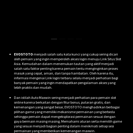
EVOSTOTO
menjadi salah satu kata kunci yang cukup sering dicari
oleh pemain yang ingin memperoleh akses login menuju Link Situs Slot
Asia. Kemudahan dalam menemukan tautan yang aktif menjadi
salah satu faktor penting karena pemain tentu menginginkan proses
masuk yang cepat, aman, dan tanpa hambatan. Oleh karena itu,
informasi mengenai Link login terbaru selalu menjadi perhatian bagi
banyak pemain yang ingin mendapatkan pengalaman akses yang
lebih praktis dan mudah.
Dan istilah Auto Maxwin sering menjadi perhatian para pemain slot
online karena berkaitan dengan fitur bonus, putaran gratis, dan
kemenangan yang sangat besar, EVOSTOTO menghadirkan berbagai
pilihan game yang memiliki mekanisme permainan yang berbeda
sehingga pemain dapat mengeksplorasi permainan sesuai dengan
gaya bermain masing masing, Memahami aturan serta memilih game
yang sesuai menjadi bagian penting dalam menikmati setiap sesi
permainan yang memberikan kemenangan maxwin.