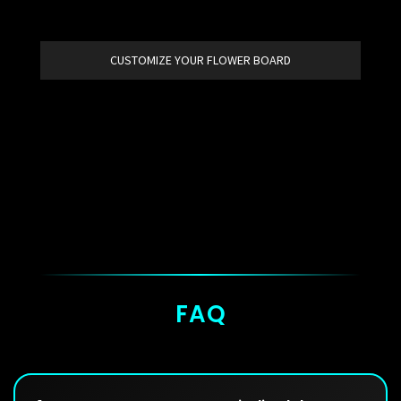
ALAM BAWAH SADAR
CUSTOMIZE YOUR FLOWER BOARD
EVOSTOTO menyediakan link login Situs Slot Asia Terbaik Auto
Maxwin Maksimal dengan akses stabil, pilihan game lengkap, dan
transaksi yang praktis.
FAQ