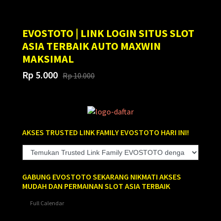
EVOSTOTO | LINK LOGIN SITUS SLOT
ASIA TERBAIK AUTO MAXWIN
MAKSIMAL
Rp 5.000
Translation
Translation
Rp 10.000
missing:
missing:
en.products.general.regular_price
en.products.general.sale_price
AKSES TRUSTED LINK FAMILY EVOSTOTO HARI INI!
GABUNG EVOSTOTO SEKARANG NIKMATI AKSES
MUDAH DAN PERMAINAN SLOT ASIA TERBAIK