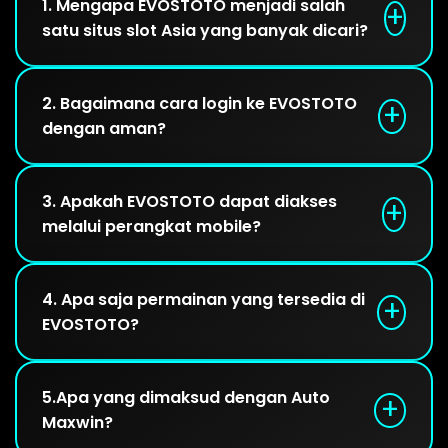
1. Mengapa EVOSTOTO menjadi salah
satu situs slot Asia yang banyak dicari?
Karena EVOSTOTO menghadirkan koleksi
2. Bagaimana cara login ke EVOSTOTO
permainan yang beragam, tampilan yang
dengan aman?
mudah digunakan, serta akses login yang
dirancang agar lebih cepat dan mudah.
Gunakan link login resmi atau link alternatif
3. Apakah EVOSTOTO dapat diakses
yang masih aktif, kemudian masukkan
melalui perangkat mobile?
username dan password yang telah terdaftar,
patikan anda tidak mengakses tautan yang
Ya, EVOSTOTO dapat diakses menggunakan
4. Apa saja permainan yang tersedia di
salah atau palsu.
smarthone Android, iphone, tablet, maupun
EVOSTOTO?
komputer tanpa mengurangi fungsi utama
yang tersedia.
EVOSTOTO meyediakan berbagai permainan
5.Apa yang dimaksud dengan Auto
bertema Asia, termasuk permainan slot,
Maxwin?
dengan pilihan dari berbagai penyedia