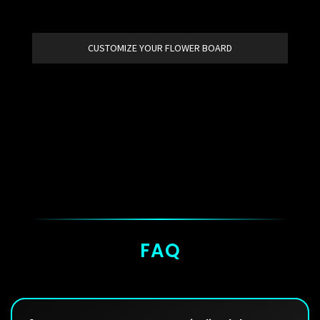
ALAM BAWAH SADAR
CUSTOMIZE YOUR FLOWER BOARD
EVOSTOTO menyediakan link login Situs Slot Asia Terbaik Auto
Maxwin Maksimal dengan akses stabil, pilihan game lengkap, dan
transaksi yang praktis.
FAQ