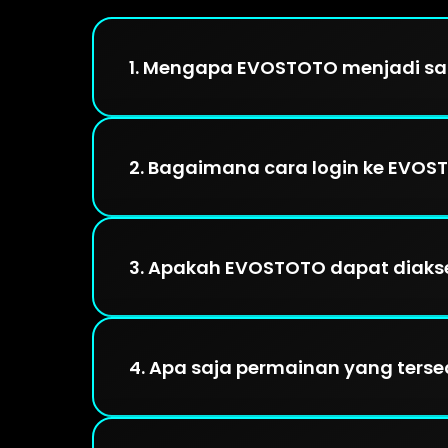
1. Mengapa EVOSTOTO menjadi sal
Karena EVOSTOTO menghadirkan koleksi 
agar lebih cepat dan mudah.
2. Bagaimana cara login ke EVO
Gunakan link login resmi atau link alte
anda tidak mengakses tautan yang salah
3. Apakah EVOSTOTO dapat diakse
Ya, EVOSTOTO dapat diakses menggunak
tersedia.
4. Apa saja permainan yang ters
EVOSTOTO meyediakan berbagai permaina