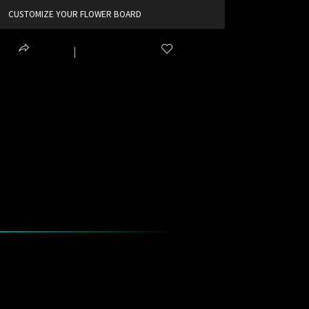
CUSTOMIZE YOUR FLOWER BOARD
TOTO
Wishlist