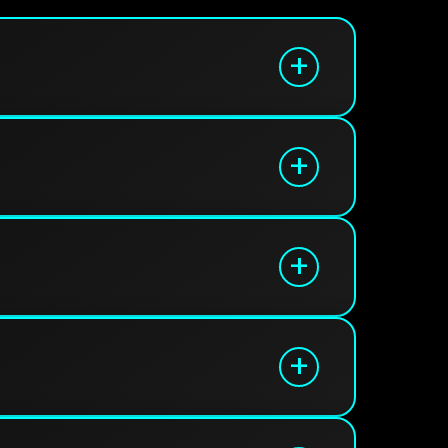
n, serta akses login yang dirancang
password yang telah terdaftar, patikan
r tanpa mengurangi fungsi utama yang
han dari berbagai penyedia permainan