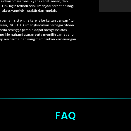
inginkan proses masuk yang cepat, aman, dan
Link login terbaru selalu menjadi perhatian bagi
akses yang lebih praktis dan mudah.
 pemain slot online karena berkaitan dengan fitur
EVOS
 besar, EVOSTOTO menghadirkan berbagai pilihan
eda sehingga pemain dapat mengeksplorasi
ing, Memahami aturan serta memilih game yang
tiap sesi permainan yang memberikan kemenangan
FAQ