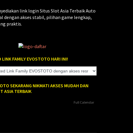
eral.regular_price
eral.sale_price
iakan link login Situs Slot Asia Terbaik Auto
 dengan akses stabil, pilihan game lengkap,
ng praktis.
LINK FAMILY EVOSTOTO HARI INI!
OTO SEKARANG NIKMATI AKSES MUDAH DAN
T ASIA TERBAIK
ALAM BAWAH SADAR