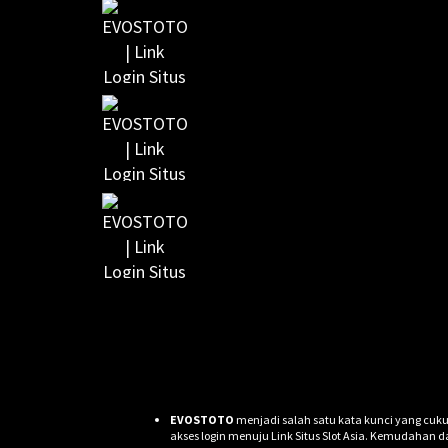
EVOSTOTO
menjadi salah satu kata kunci yang cuku
akses login menuju Link Situs Slot Asia. Kemudahan