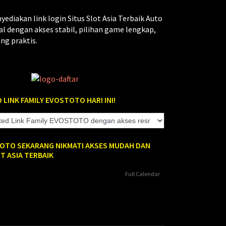
eral.regular_price
eral.sale_price
iakan link login Situs Slot Asia Terbaik Auto
 dengan akses stabil, pilihan game lengkap,
ng praktis.
LINK FAMILY EVOSTOTO HARI INI!
OTO SEKARANG NIKMATI AKSES MUDAH DAN
T ASIA TERBAIK
ALAM BAWAH SADAR