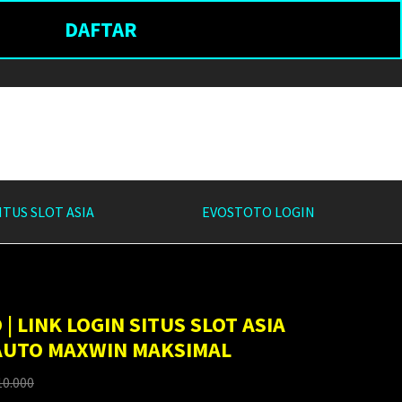
DAFTAR
ITUS SLOT ASIA
EVOSTOTO LOGIN
| LINK LOGIN SITUS SLOT ASIA
AUTO MAXWIN MAKSIMAL
10.000