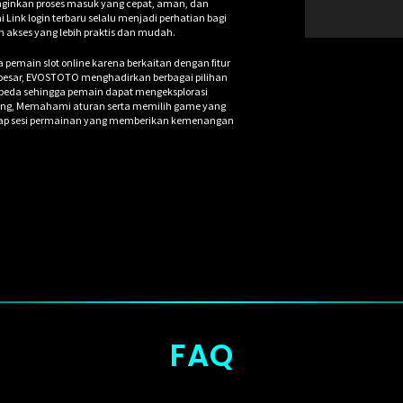
inginkan proses masuk yang cepat, aman, dan
Link login terbaru selalu menjadi perhatian bagi
akses yang lebih praktis dan mudah.
 pemain slot online karena berkaitan dengan fitur
EVOS
 besar, EVOSTOTO menghadirkan berbagai pilihan
eda sehingga pemain dapat mengeksplorasi
ing, Memahami aturan serta memilih game yang
tiap sesi permainan yang memberikan kemenangan
FAQ