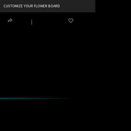
CUSTOMIZE YOUR FLOWER BOARD
TOTO
Wishlist